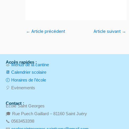
←
Article précédent
Article suivant
→
Accès rapides :
🥗
Menus de la cantine
📆 Calendrier scolaire
🕖 Horaires de l’école
🎈 Evènements
Contact :
Ecole Saint Georges
🎓 Rue Puech Gaillard – 81160 Saint Juéry
📞 0563453398
📧
ecolesaintgeorges.saintjuery@gmail.com