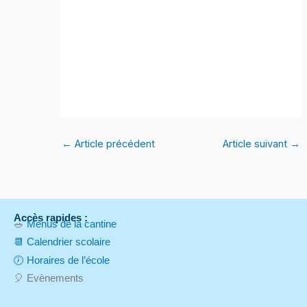
←
Article précédent
Article suivant
→
Accès rapides :
🥗
Menus de la cantine
📆 Calendrier scolaire
🕖 Horaires de l’école
🎈 Evènements