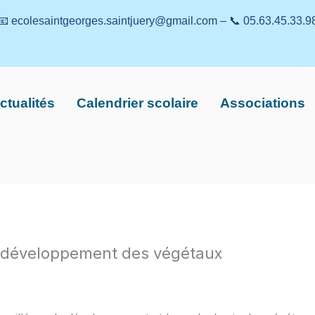
📧 ecolesaintgeorges.saintjuery@gmail.com – 📞 05.63.45.33.9
ctualités
Calendrier scolaire
Associations
e développement des végétaux