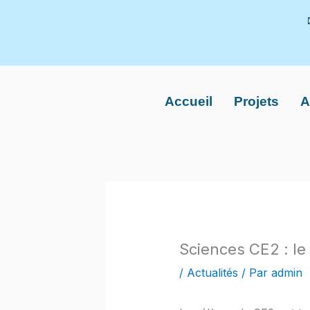
Aller
au
contenu
Accueil
Projets
A
Sciences CE2 : l
/
Actualités
/ Par
admin