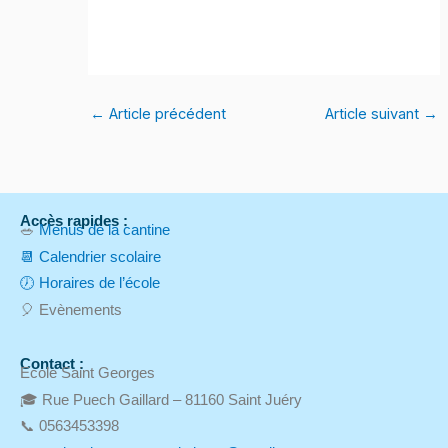
←
Article précédent
Article suivant
→
Accès rapides :
🥗
Menus de la cantine
📆 Calendrier scolaire
🕖 Horaires de l’école
🎈 Evènements
Contact :
Ecole Saint Georges
🎓 Rue Puech Gaillard – 81160 Saint Juéry
📞 0563453398