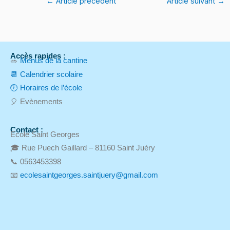
←
Article précédent
Article suivant
→
Accès rapides :
🥗
Menus de la cantine
📆 Calendrier scolaire
🕖 Horaires de l’école
🎈 Evènements
Contact :
Ecole Saint Georges
🎓 Rue Puech Gaillard – 81160 Saint Juéry
📞 0563453398
📧
ecolesaintgeorges.saintjuery@gmail.com