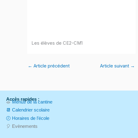
Les élèves de CE2-CM1
←
Article précédent
Article suivant
→
Accès rapides :
🥗
Menus de la cantine
📆 Calendrier scolaire
🕖 Horaires de l’école
🎈 Evènements